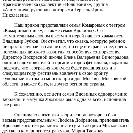
Краснознаменска (коллектив «Волшебник», группа
«Анимация», руководит которыми Гергель Ирина
Николаевна).
Наш приход представляли семья Комаровых с театром
«Комариный писк», а также семья Вдовиных. Со
вступительным словом выступил иерей нашего храма отец
Владимир Зубков. Он отметил, что сказка, которую ребенок
не просто слушает и сам читает, но еще и играет в нее, очень
полезна для детского развития, способствуя сотворчеству.
Директор Воскресной школы Елена Валерьевна Виноградова,
один из вдохновителей и организаторов фестиваля, выразила
надежду, что география конкурса будет расширяться и в
следующем году фестиваль вовлечет в свою орбиту
кукольные театры из многих приходов Москвы, Московской
области, а может быть, и других регионов страны.
К сожалению, все дети семьи Вдовиных одновременно
заболели, и матушка Людмила была одна за всех, исполнила
все роли.
Оценивало спектакли жюри, состав которого был
весьма представительным: Любовь Добрецова, преподаватель
Ярославского театрального института и актриса Московского
детского камерного театра кукол, Мария Таежная,