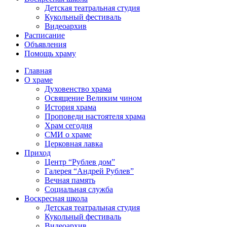
Детская театральная студия
Кукольный фестиваль
Видеоархив
Расписание
Объявления
Помощь храму
Главная
О храме
Духовенство храма
Освящение Великим чином
История храма
Проповеди настоятеля храма
Храм сегодня
СМИ о храме
Церковная лавка
Приход
Центр “Рублев дом”
Галерея “Андрей Рублев”
Вечная память
Социальная служба
Воскресная школа
Детская театральная студия
Кукольный фестиваль
Видеоархив