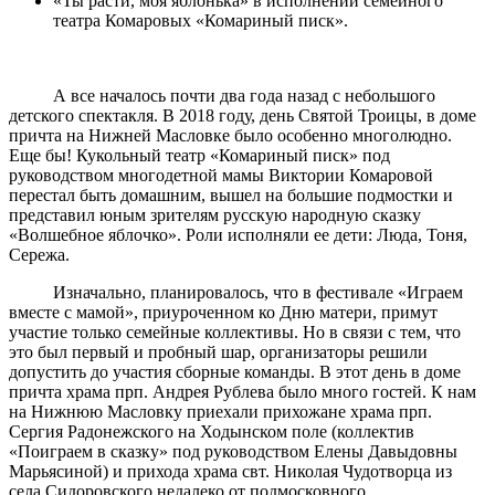
«Ты расти, моя яблонька» в исполнении семейного
театра Комаровых «Комариный писк».
А все началось почти два года назад с небольшого
детского спектакля. В 2018 году, день Святой Троицы, в доме
причта на Нижней Масловке было особенно многолюдно.
Еще бы! Кукольный театр «Комариный писк» под
руководством многодетной мамы Виктории Комаровой
перестал быть домашним, вышел на большие подмостки и
представил юным зрителям русскую народную сказку
«Волшебное яблочко». Роли исполняли ее дети: Люда, Тоня,
Сережа.
Изначально, планировалось, что в фестивале «Играем
вместе с мамой», приуроченном ко Дню матери, примут
участие только семейные коллективы. Но в связи с тем, что
это был первый и пробный шар, организаторы решили
допустить до участия сборные команды. В этот день в доме
причта храма прп. Андрея Рублева было много гостей. К нам
на Нижнюю Масловку приехали прихожане храма прп.
Сергия Радонежского на Ходынском поле (коллектив
«Поиграем в сказку» под руководством Елены Давыдовны
Марьясиной) и прихода храма свт. Николая Чудотворца из
села Сидоровского недалеко от подмосковного