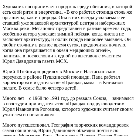
Художник воспринимает город как среду обитания, в которой
есть свой ритм и энергетика. «В его работах столица столь же
органична, как и природа. Она в них всегда узнаваема с ее
ставшей уже знаковой архитектурой центра и набережных
Москва-реки. Мегаполис представлен в разные времена года,
особенно автора увлекает зимний пейзаж, когда листва не
заслоняет архитектуру, и облик города наиболее выявлен. Он
любит столицу в разное время суток, предпочитая ночную,
когда она превращается в океан мерцающих огней», ‒
написала в послесловии к одной из выставок с участием
Юрия Давидовича газета МСХ.
Юрий Штейнгарц родился в Москве в Настасьинском
переулке, в районе Пушкинской площади. Папа работал
корректором в издательстве «Правда», мама ‒ в Книжной
палате. В семье было четверо детей.
Много лет ‒ с 1968 по 1991 год, до развала Союза, ‒ занимался
в изостудии при издательстве «Правда» под руководством
Юрия Ивановича Рогозина, которого художник считает своим
учителем и наставником.
Много путешествовал. География творческих командировок
самая обширная, Юрий Давидович объездил почти всю
страну: Мурманск, Рига, Ленинград, Валаам, Старая Ладога.