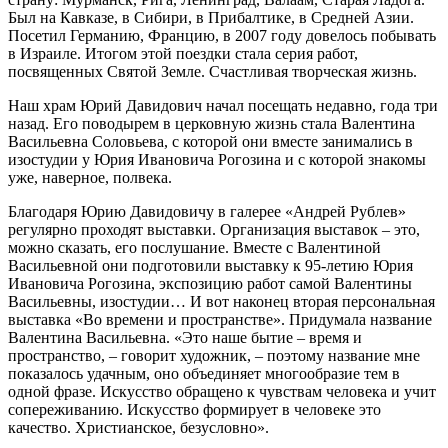
Был на Кавказе, в Сибири, в Прибалтике, в Средней Азии.
Посетил Германию, Францию, в 2007 году довелось побывать
в Израиле. Итогом этой поездки стала серия работ,
посвященных Святой Земле. Счастливая творческая жизнь.
Наш храм Юрий Давидович начал посещать недавно, года три
назад. Его поводырем в церковную жизнь стала Валентина
Васильевна Соловьева, с которой они вместе занимались в
изостудии у Юрия Ивановича Рогозина и с которой знакомы
уже, наверное, полвека.
Благодаря Юрию Давидовичу в галерее «Андрей Рублев»
регулярно проходят выставки. Организация выставок – это,
можно сказать, его послушание. Вместе с Валентиной
Васильевной они подготовили выставку к 95-летию Юрия
Ивановича Рогозина, экспозицию работ самой Валентины
Васильевны, изостудии… И вот наконец вторая персональная
выставка «Во времени и пространстве». Придумала название
Валентина Васильевна. «Это наше бытие – время и
пространство, ‒ говорит художник, ‒ поэтому название мне
показалось удачным, оно объединяет многообразие тем в
одной фразе. Искусство обращено к чувствам человека и учит
сопереживанию. Искусство формирует в человеке это
качество. Христианское, безусловно».