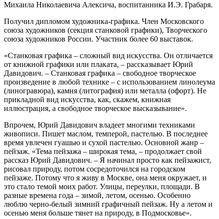
Михаила Николаевича Алексича, воспитанника И.Э. Грабаря.
Получил дипломом художника-графика. Член Московского
союза художников (секция станковой графики), Творческого
союза художников России. Участник более 60 выставок.
«Станковая графика – сложный вид искусства. Он отличается
от книжной графики или плаката, ‒ рассказывает Юрий
Давидович. ‒ Станковая графика – свободное творческое
произведение в любой технике – с использованием линолеума
(линогравюра), камня (литография) или металла (офорт). Не
прикладной вид искусства, как, скажем, книжная
иллюстрация, а свободное творческое высказывание».
Впрочем, Юрий Давидович владеет многими техниками
живописи. Пишет маслом, темперой, пастелью. В последнее
время увлечен гуашью и сухой пастелью. Основной жанр –
пейзаж. «Тема пейзажа ‒ широкая тема, ‒ продолжает свой
рассказ Юрий Давидович. ‒ Я начинал просто как пейзажист,
рисовал природу, потом сосредоточился на городском
пейзаже. Потому что я живу в Москве, она меня окружает, и
это стало темой моих работ. Улицы, переулки, площади. В
разные времена года – зимой, летом, осенью. Особенно
люблю черно-белый зимний графичный пейзаж. Ну а летом и
осенью меня больше тянет на природу, в Подмосковье».