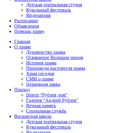
Детская театральная студия
Кукольный фестиваль
Видеоархив
Расписание
Объявления
Помощь храму
Главная
О храме
Духовенство храма
Освящение Великим чином
История храма
Проповеди настоятеля храма
Храм сегодня
СМИ о храме
Церковная лавка
Приход
Центр “Рублев дом”
Галерея “Андрей Рублев”
Вечная память
Социальная служба
Воскресная школа
Детская театральная студия
Кукольный фестиваль
Видеоархив