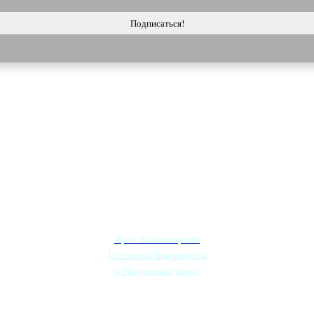
Наши друзья:
Храм Благовещения
Пресвятой Богородицы
в Петровском парке