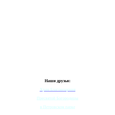
Наши друзья:
Храм Благовещения
Пресвятой Богородицы
в Петровском парке