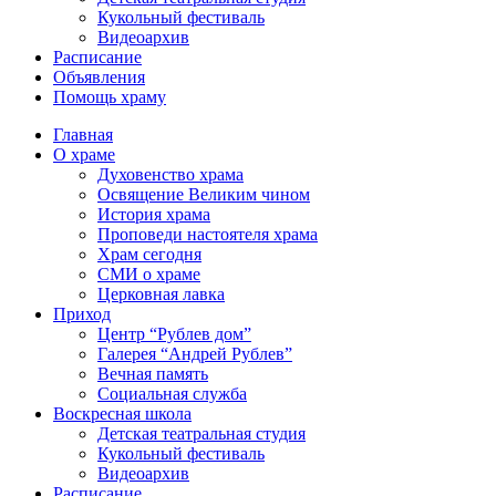
Кукольный фестиваль
Видеоархив
Расписание
Объявления
Помощь храму
Главная
О храме
Духовенство храма
Освящение Великим чином
История храма
Проповеди настоятеля храма
Храм сегодня
СМИ о храме
Церковная лавка
Приход
Центр “Рублев дом”
Галерея “Андрей Рублев”
Вечная память
Социальная служба
Воскресная школа
Детская театральная студия
Кукольный фестиваль
Видеоархив
Расписание