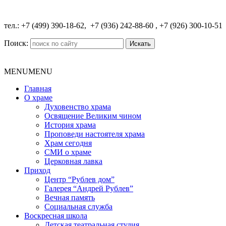
​тел.: +7 (499) 390-18-62, +7 (936) 242-88-60 , +7 (926) 300-10-51
Поиск:
MENU
MENU
Главная
О храме
Духовенство храма
Освящение Великим чином
История храма
Проповеди настоятеля храма
Храм сегодня
СМИ о храме
Церковная лавка
Приход
Центр “Рублев дом”
Галерея “Андрей Рублев”
Вечная память
Социальная служба
Воскресная школа
Детская театральная студия