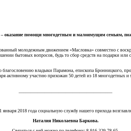
ж – оказание помощи многодетным и малоимущим семьям, по
ованный молодежным движением «Масловка» совместно с воскре
ешении бытовых вопросов, будь то сбор средств на подарки или
 по благословению владыки Парамона, епископа Бронницкого, пр
одаря активному участию прихожан 50 детей из 18 многодетных 
________________________________________
1 января 2018 года социальную службу нашего прихода возглавл
Наталия Николаевна Баркова.
Связаться с ней можно по телефону: 8-916-329-78-65.