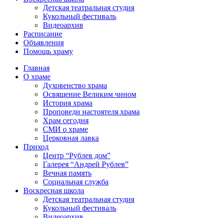
Детская театральная студия
Кукольный фестиваль
Видеоархив
Расписание
Объявления
Помощь храму
Главная
О храме
Духовенство храма
Освящение Великим чином
История храма
Проповеди настоятеля храма
Храм сегодня
СМИ о храме
Церковная лавка
Приход
Центр “Рублев дом”
Галерея “Андрей Рублев”
Вечная память
Социальная служба
Воскресная школа
Детская театральная студия
Кукольный фестиваль
Видеоархив