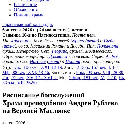
Расписание
Объявления
Помощь храму
Православный календарь
6 августа 2026 г. ( 24 июля ст.ст.), четверг.
Седмица 10-я по Пятидесятнице.
Поста нет.
Мц.
Христины
. Мчч. блгвв. князей
Бориса
(
икона
) и
Глеба
(
икона
), во св. Крещении Романа и Давида. Прп.
Поликарпа
,
архим. Печерского. Свт.
Георгия
, архиеп. Могилевского.
Обретение мощей прп.
Далмата
Исетского. Сщмч.
Алфея
диакона. Свв.
Николая
(
икона
) и
Иоанна
испп., пресвитеров.
Утр. -
Лк., 106 зач., XXI, 12-19.
Лит. -
2 Кор., 167 зач., I, 1-7.
Мф., 88 зач., XXI, 43-46.
Блгвв. кнн.:
Рим., 99 зач., VIII, 28-39.
Ин., 52 зач., XV, 17 - XVI, 2.
Мц.:
2 Кор., 181 зач., VI, 1-10.
Лк.,
33 зач., VII, 36-50
.
Расписание богослужений
Храма преподобного Андрея Рублева
на Верхней Масловке
август 2026 г.