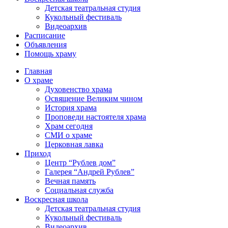
Детская театральная студия
Кукольный фестиваль
Видеоархив
Расписание
Объявления
Помощь храму
Главная
О храме
Духовенство храма
Освящение Великим чином
История храма
Проповеди настоятеля храма
Храм сегодня
СМИ о храме
Церковная лавка
Приход
Центр “Рублев дом”
Галерея “Андрей Рублев”
Вечная память
Социальная служба
Воскресная школа
Детская театральная студия
Кукольный фестиваль
Видеоархив