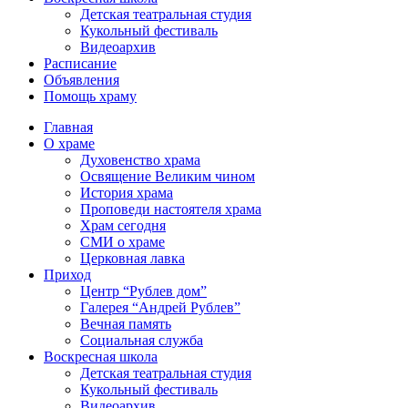
Детская театральная студия
Кукольный фестиваль
Видеоархив
Расписание
Объявления
Помощь храму
Главная
О храме
Духовенство храма
Освящение Великим чином
История храма
Проповеди настоятеля храма
Храм сегодня
СМИ о храме
Церковная лавка
Приход
Центр “Рублев дом”
Галерея “Андрей Рублев”
Вечная память
Социальная служба
Воскресная школа
Детская театральная студия
Кукольный фестиваль
Видеоархив