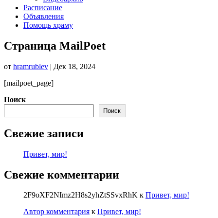
Расписание
Объявления
Помощь храму
Страница MailPoet
от
hramrublev
|
Дек 18, 2024
[mailpoet_page]
Поиск
Поиск
Свежие записи
Привет, мир!
Свежие комментарии
2F9oXF2NImz2H8s2yhZtSSvxRhK
к
Привет, мир!
Автор комментария
к
Привет, мир!