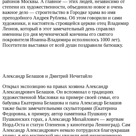
районов Москвы. А главное — этих людей, независимо от
степени их художественности, объединило новое и очень
важное дело — строительство в Городке храма во имя
преподобного Андрея Рублева. Об этом говорили и сами
художники, и настоятель строящейся церкви отец Владимир
Леонов, который в этот замечательный день справлял
именины (со дня мученической кончины его святого
покровителя Иоанна-Владимира исполнилось 1000 лет).
Посетители выставки от всей души поздравили батюшку.
Александр Белашов и Дмитрий Нечитайло
Открыл экспозицию на правах хозяина Александр
Александрович Белашов. Он вспоминал о традициях
художественной Масловки на примере своей семьи, его
бабушка Екатерина Белашова и папа Александр Белашов
также были замечательными скульпторами (Екатерина
Федоровна, к примеру, автор памятника Пушкину в
Пушкинских горах, а Александр Михайлович — жертвам
Норд-Оста и статуи Олененок у кинотеатра Ленинград). Сам
Александр Александрович немало потрудился благоукрашая
храмы, в его мастерской мы увидели ещё незаконченную