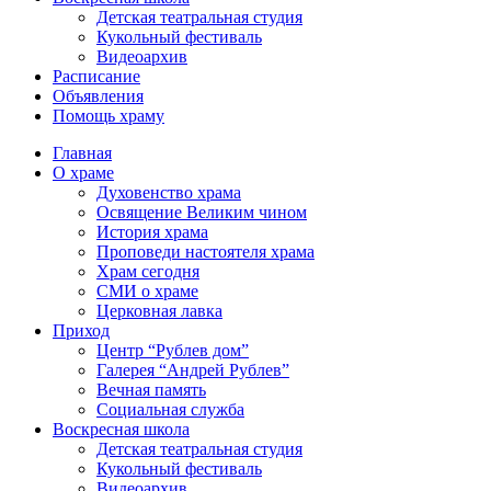
Детская театральная студия
Кукольный фестиваль
Видеоархив
Расписание
Объявления
Помощь храму
Главная
О храме
Духовенство храма
Освящение Великим чином
История храма
Проповеди настоятеля храма
Храм сегодня
СМИ о храме
Церковная лавка
Приход
Центр “Рублев дом”
Галерея “Андрей Рублев”
Вечная память
Социальная служба
Воскресная школа
Детская театральная студия
Кукольный фестиваль
Видеоархив