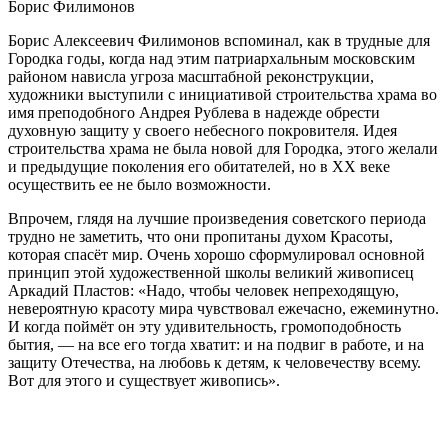
Борис Филимонов
Борис Алексеевич Филимонов вспоминал, как в трудные для
Городка годы, когда над этим патриархальным московским
районом нависла угроза масштабной реконструкции,
художники выступили с инициативой строительства храма во
имя преподобного Андрея Рублева в надежде обрести
духовную защиту у своего небесного покровителя. Идея
строительства храма не была новой для Городка, этого желали
и предыдущие поколения его обитателей, но в ХХ веке
осуществить ее не было возможности.
Впрочем, глядя на лучшие произведения советского периода
трудно не заметить, что они пропитаны духом Красоты,
которая спасёт мир. Очень хорошо сформулировал основной
принцип этой художественной школы великий живописец
Аркадий Пластов: «Надо, чтобы человек непреходящую,
невероятную красоту мира чувствовал ежечасно, ежеминутно.
И когда поймёт он эту удивительность, громоподобность
бытия, — на все его тогда хватит: и на подвиг в работе, и на
защиту Отечества, на любовь к детям, к человечеству всему.
Вот для этого и существует живопись».