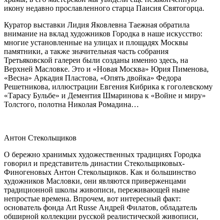
икону недавно прославленного старца Паисия Святогорца.
Куратор выставки Лидия Яковлевна Таежная обратила
внимание на вклад художников Городка в наше искусство:
многие установленные на улицах и площадях Москвы
памятники, а также значительная часть собрания
Третьяковской галереи были созданы именно здесь, на
Верхней Масловке. Это и «Новая Москва» Юрия Пименова,
«Весна» Аркадия Пластова, «Опять двойка» Федора
Решетникова, иллюстрации Евгения Кибрика к гоголевскому
«Тарасу Бульбе» и Дементия Шмаринова к «Войне и миру»
Толстого, полотна Николая Ромадина…
Антон Стекольщиков
О бережно хранимых художественных традициях Городка
говорил и представитель династии Стекольщиковых-
Финогеновых Антон Стекольщиков. Как и большинство
художников Масловки, они являются приверженцами
традиционной школы живописи, переживающей ныне
непростые времена. Впрочем, вот интересный факт:
основатель фонда Art Russe Андрей Филатов, обладатель
обширной коллекции русской реалистической живописи,