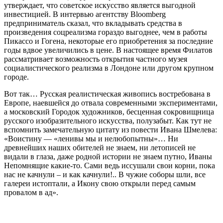
утверждает, что советское искусство является выгодной
инвестицией. В интервью агентству Bloomberg
предприниматель сказал, что вкладывать средства в
произведения соцреализма гораздо выгоднее, чем в работы
Пикассо и Гогена, некоторые его приобретения за последние
годы вдвое увеличились в цене. В настоящее время Филатов
рассматривает возможность открытия частного музея
социалистического реализма в Лондоне или другом крупном
городе.
Вот так… Русская реалистическая живопись востребована в
Европе, наевшейся до отвала современными экспериментами,
а московский Городок художников, бесценная сокровищница
русского изобразительного искусства, полузабыт. Как тут не
вспомнить замечательную цитату из повести Ивана Шмелева:
«Воистину — «ленивы мы и нелюбопытны»… Ни
древнейших наших обителей не знаем, ни летописей не
видали в глаза, даже родной истории не знаем путно, Иваны
Непомнящие какие-то. Сами ведь иссушали свои корни, пока
нас не качнули – и как качнули!.. В чужие соборы шли, все
галереи истоптали, а Икону свою открыли перед самым
провалом в ад».