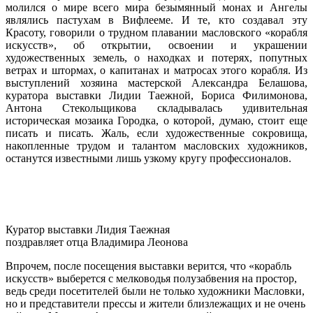
молился о мире всего мира безымянный монах и Ангелы
являлись пастухам в Вифлееме. И те, кто создавал эту
Красоту, говорили о трудном плавании масловского «корабля
искусств», об открытии, освоении и украшении
художественных земель, о находках и потерях, попутных
ветрах и штормах, о капитанах и матросах этого корабля. Из
выступлений хозяина мастерской Александра Белашова,
куратора выставки Лидии Таежной, Бориса Филимонова,
Антона Стекольщикова складывалась удивительная
историческая мозаика Городка, о которой, думаю, стоит еще
писать и писать. Жаль, если художественные сокровища,
накопленные трудом и талантом масловских художников,
останутся известными лишь узкому кругу профессионалов.
Куратор выставки Лидия Таежная
поздравляет отца Владимира Леонова
Впрочем, после посещения выставки верится, что «корабль
искусств» выберется с мелководья полузабвения на простор,
ведь среди посетителей были не только художники Масловки,
но и представители прессы и жители близлежащих и не очень