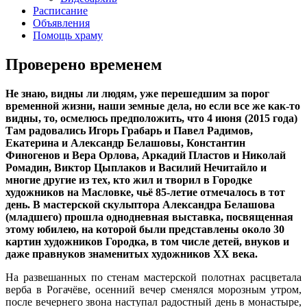
Расписание
Объявления
Помощь храму
Проверено временем
Не знаю, видны ли людям, уже перешедшим за порог
временной жизни, наши земные дела, но если все же как-то
видны, то, осмелюсь предположить, что 4 июня (2015 года)
Там радовались Игорь Грабарь и Павел Радимов,
Екатерина и Александр Белашовы, Константин
Финогенов и Вера Орлова, Аркадий Пластов и Николай
Ромадин, Виктор Цыплаков и Василий Нечитайло и
многие другие из тех, кто жил и творил в Городке
художников на Масловке, чьё 85-летие отмечалось в тот
день. В мастерской скульптора Александра Белашова
(младшего) прошла однодневная выставка, посвященная
этому юбилею, на которой были представлены около 30
картин художников Городка, в том числе детей, внуков и
даже правнуков знаменитых художников ХХ века.
На развешанных по стенам мастерской полотнах расцветала
верба в Рогачёве, осенний вечер сменялся морозным утром,
после вечернего звона наступал радостный день в монастыре,