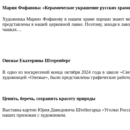
Мария Фофанова: «Керамическое украшение русских храмов
Художника Марию Фофанову в нашем храме хорошо знают мног
представлены в нашей церковной лавке. Поэтому, заходя в ла
чашках…
Онежье Екатерины Штеренберг
В одно из воскресений конца октября 2024 года в школе «С
художницей «Онежье», были представлены графические работы
Ценить, беречь, сохранять красоту природы
Выставка картин Юрия Давидовича Штейнгарца «Уголки России»
наших прихожан с художником.