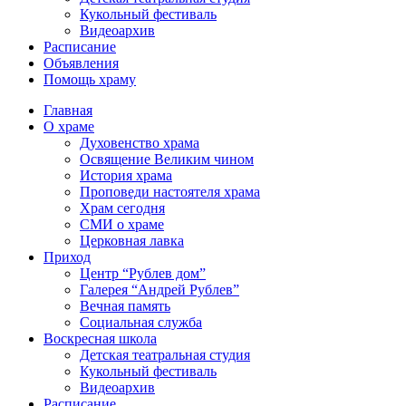
Кукольный фестиваль
Видеоархив
Расписание
Объявления
Помощь храму
Главная
О храме
Духовенство храма
Освящение Великим чином
История храма
Проповеди настоятеля храма
Храм сегодня
СМИ о храме
Церковная лавка
Приход
Центр “Рублев дом”
Галерея “Андрей Рублев”
Вечная память
Социальная служба
Воскресная школа
Детская театральная студия
Кукольный фестиваль
Видеоархив
Расписание