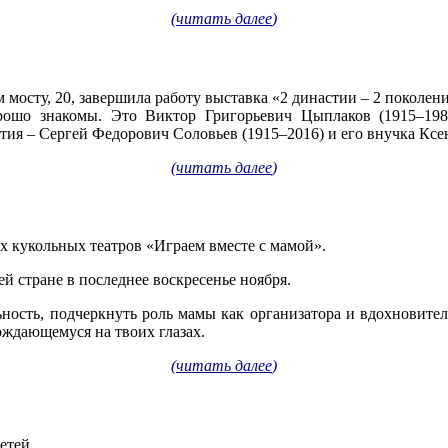
(
читать далее
)
м мосту, 20, завершила работу выставка «2 династии – 2 поколен
ошо знакомы. Это Виктор Григорьевич Цыплаков (1915–198
ия – Сергей Федорович Соловьев (1915–2016) и его внучка Ксе
(
читать далее
)
ых кукольных театров «Играем вместе с мамой».
й стране в последнее воскресенье ноября.
ность, подчеркнуть роль мамы как организатора и вдохновител
ождающемуся на твоих глазах.
(
читать далее
)
етей.