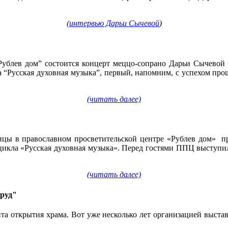
(
интервью Дарьи Сычевой
)
Рублев дом” состоится концерт меццо-сопрано Дарьи Сычевой 
а “Русская духовная музыка”, первый, напомним, с успехом прош
(читать далее)
дицы в православном просветительской центре «Рублев дом» п
 цикла «Русская духовная музыка». Перед гостями ППЦ выступи
(читать далее)
руд"
нта открытия храма. Вот уже несколько лет организацией вы