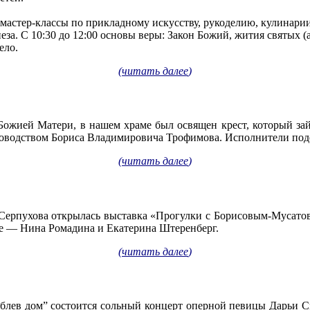
е мастер-классы по прикладному искусству, рукоделию, кулинари
за. С 10:30 до 12:00 основы веры: Закон Божий, жития святых (
ело.
(
читать далее
)
Божией Матери, в нашем храме был освящен крест, который за
оводством Бориса Владимировича Трофимова. Исполнители под
(
читать далее
)
 Серпухова открылась выставка «Прогулки с Борисовым-Мусатов
е — Нина Ромадина и Екатерина Штеренберг.
(
читать далее
)
Рублев дом” состоится сольный концерт оперной певицы Дарьи С