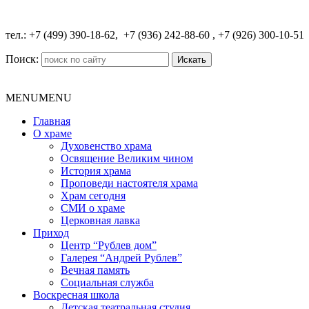
​тел.: +7 (499) 390-18-62, +7 (936) 242-88-60 , +7 (926) 300-10-51
Поиск:
MENU
MENU
Главная
О храме
Духовенство храма
Освящение Великим чином
История храма
Проповеди настоятеля храма
Храм сегодня
СМИ о храме
Церковная лавка
Приход
Центр “Рублев дом”
Галерея “Андрей Рублев”
Вечная память
Социальная служба
Воскресная школа
Детская театральная студия