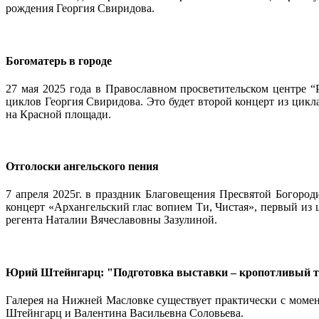
рождения Георгия Свиридова.
Богоматерь в городе
27 мая 2025 года в Православном просветительском центре “
циклов Георгия Свиридова. Это будет второй концерт из цикл
на Красной площади.
Отголоски ангельского пения
7 апреля 2025г. в праздник Благовещения Пресвятой Богоро
концерт «Архангельский глас вопием Ти, Чистая», первый из
регента Наталии Вячеславовны Зазулиной.
Юрий Штейнгарц: "Подготовка выставки – кропотливый т
Галерея на Нижней Масловке существует практически с моме
Штейнгарц и Валентина Васильевна Соловьева.