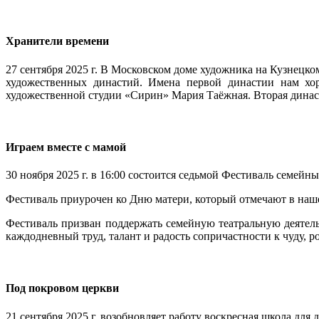
Хранители времени
27 сентября 2025 г. В Московском доме художника на Кузнецко
художественных династий. Имена первой династии нам хор
художественной студии «Сирин» Мария Таёжная. Вторая династ
Играем вместе с мамой
30 ноября 2025 г. в 16:00 состоится седьмой Фестиваль семейн
Фестиваль приурочен ко Дню матери, который отмечают в наше
Фестиваль призван поддержать семейную театральную деятель
каждодневный труд, талант и радость сопричастности к чуду, р
Под покровом церкви
21 сентября 2025 г. возобновляет работу воскресная школа для д