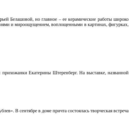
ьей Белашовой, но главное – ее керамические работы широко
тазиями и мироощущением, воплощенными в картинах, фигурках,
й прихожанки Екатерины Штеренберг. На выставке, названной
ев». В сентябре в доме причта состоялась творческая встреча